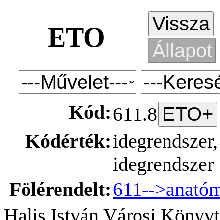
ETO
Kód:
611.8
Kódérték:
idegrendszer,
idegrendszer
Fölérendelt:
611-->anató
Halis István Városi Könyvt