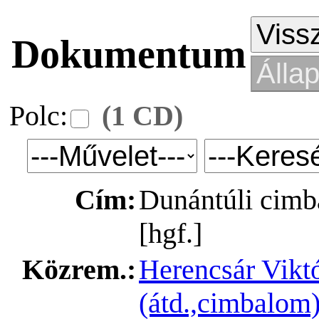
Dokumentum
Polc:
(1 CD)
Cím:
Dunántúli cim
[hgf.]
Közrem.:
Herencsár Viktó
(átd.,cimbalom