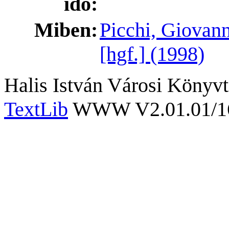
idő:
Miben:
Picchi, Giovann
[hgf.] (1998)
Halis István Városi Könyvt
TextLib
WWW V2.01.01/167