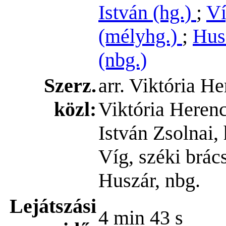
István (hg.)
;
Ví
(mélyhg.)
;
Hus
(nbg.)
Szerz.
arr. Viktória He
közl:
Viktória Herenc
István Zsolnai, 
Víg, széki brác
Huszár, nbg.
Lejátszási
4 min 43 s