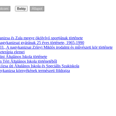
kanizsa és Zala megye ökölvívó sportjának története
agykanizsai gyárának 25 éves története, 1965-1990
03., A nagykanizsai Zrínyi Miklós irodalmi és művészeti kör története
neterápia elemei
ini Általános Iskola története
 Téri Általános Iskola történetéből
Rózsa úti Általános Iskola és Speciális Szakiskola
agykanizsa környékének természeti földrajza