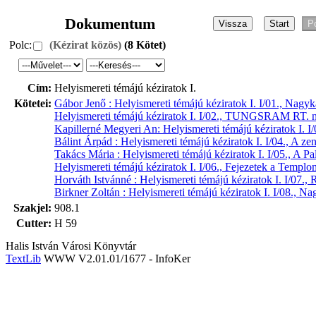
Dokumentum
Polc:
(Kézirat közös)
(8 Kötet)
Cím:
Helyismereti témájú kéziratok I.
Kötetei:
Gábor Jenő : Helyismereti témájú kéziratok I. I/01., Nagy
Helyismereti témájú kéziratok I. I/02., TUNGSRAM RT. n
Kapillerné Megyeri An: Helyismereti témájú kéziratok I. I/
Bálint Árpád : Helyismereti témájú kéziratok I. I/04., A ze
Takács Mária : Helyismereti témájú kéziratok I. I/05., A Pal
Helyismereti témájú kéziratok I. I/06., Fejezetek a Templom
Horváth Istvánné : Helyismereti témájú kéziratok I. I/07., 
Birkner Zoltán : Helyismereti témájú kéziratok I. I/08., N
Szakjel:
908.1
Cutter:
H 59
Halis István Városi Könyvtár
TextLib
WWW V2.01.01/1677 - InfoKer