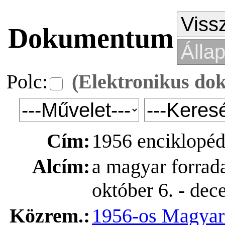
Dokumentum
Polc:
(Elektronikus d
Cím:
1956 enciklopédi
Alcím:
a magyar forrad
október 6. - dec
Közrem.:
1956-os Magyar