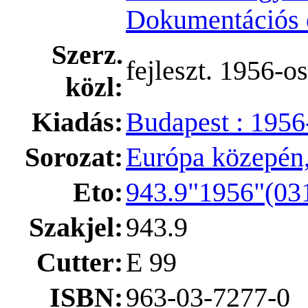
Dokumentációs é
Szerz.
fejleszt. 1956-o
közl:
Kiadás:
Budapest : 1956
Sorozat:
Európa közepén,
Eto:
943.9"1956"(031
Szakjel:
943.9
Cutter:
E 99
ISBN:
963-03-7277-0