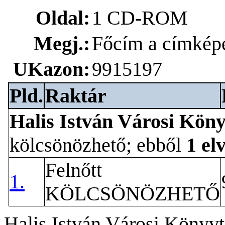
Oldal:
1 CD-ROM
Megj.:
Főcím a címkép
UKazon:
9915197
Pld.
Raktár
Halis István Városi Kön
kölcsönözhető; ebből
1 el
Felnőtt
1.
KÖLCSÖNÖZHETŐ
Halis István Városi Könyvt